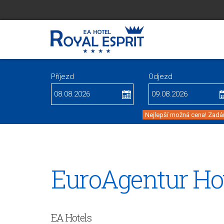
Příjezd
Odjezd
Nejlepší možná cena! Zadán
EuroAgentur Ho
EA Hotels