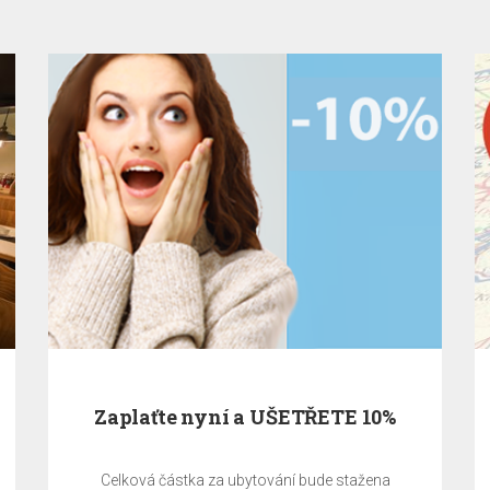
Zaplaťte nyní a UŠETŘETE 10%
Celková částka za ubytování bude stažena