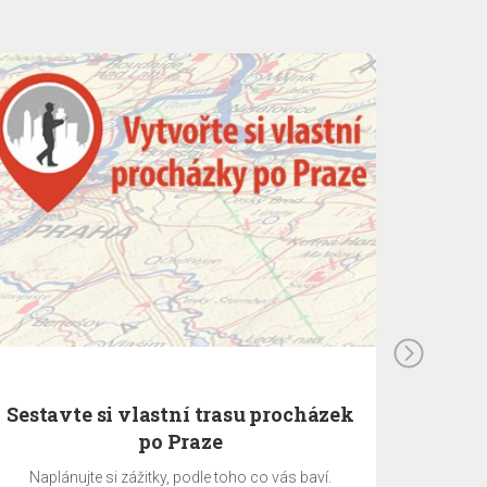
Sestavte si vlastní trasu procházek
po Praze
Naplánujte si zážitky, podle toho co vás baví.
EA 