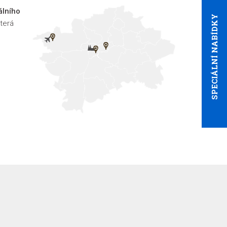
álního
SPECIÁLNÍ NABÍDKY
terá