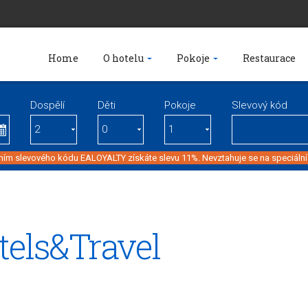
Home
O hotelu
Pokoje
Restaurace
Dospělí
Děti
Pokoje
Slevový kód
ím slevového kódu EALOYALTY získáte slevu 11%. Nevztahuje se na speciální
tels&Travel