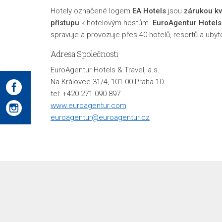
Hotely označené logem
EA Hotels
jsou
zárukou kv
přístupu
k hotelovým hostům.
EuroAgentur Hotels
spravuje a provozuje přes 40 hotelů, resortů a ub
Adresa Společnosti
EuroAgentur Hotels & Travel, a.s.
Na Královce 31/4, 101 00 Praha 10
tel: +420 271 090 897
www.euroagentur.com
euroagentur@euroagentur.cz