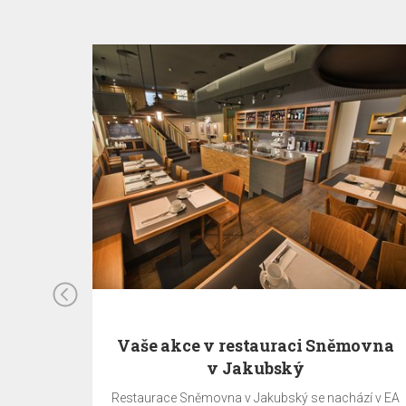
radě
Vaše akce v restauraci Sněmovna
v Jakubský
 téměř
Restaurace Sněmovna v Jakubský se nachází v EA