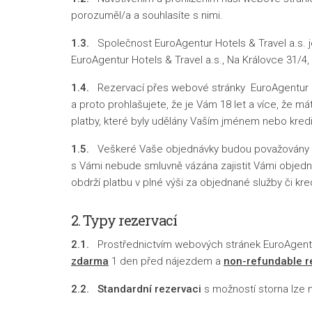
porozuměl/a a souhlasíte s nimi.
1.3.
Společnost EuroAgentur Hotels & Travel a.s. j
EuroAgentur Hotels & Travel a.s., Na Královce 31/4,
1.4.
Rezervací přes webové stránky EuroAgentur Hot
a proto prohlašujete, že je Vám 18 let a více, že 
platby, které byly udělány Vaším jménem nebo kredi
1.5.
Veškeré Vaše objednávky budou považovány za V
s Vámi nebude smluvně vázána zajistit Vámi objedn
obdrží platbu v plné výši za objednané služby či kre
2. Typy rezervací
2.1.
Prostřednictvím webových stránek EuroAgentur H
zdarma
1 den před nájezdem a
non-refundable r
2.2.
Standardní rezervaci
s možností storna lze m