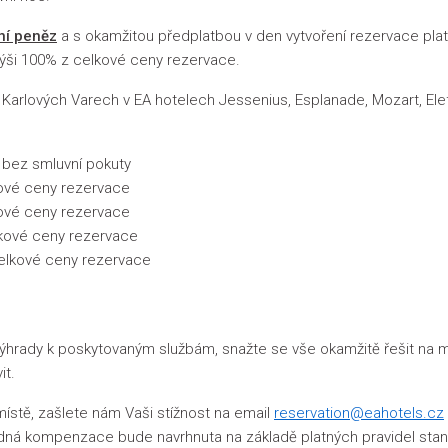
ní peněz
a s okamžitou předplatbou v den vytvoření rezervace platí
ýši 100% z celkové ceny rezervace.
arlových Varech v EA hotelech Jessenius, Esplanade, Mozart, Elef
bez smluvní pokuty
kové ceny rezervace
kové ceny rezervace
lkové ceny rezervace
celkové ceny rezervace
 výhrady k poskytovaným službám, snažte se vše okamžitě řešit na 
it.
ístě, zašlete nám Vaši stížnost na email
reservation@eahotels.cz
dná kompenzace bude navrhnuta na základě platných pravidel stan