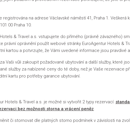
e registrována na adrese Václavské náměstí 41, Praha 1. Veškerá 
 101 00 Praha 10.
els & Travel a.s. vstupujete do přímého (právně závazného) smluv
máte právní oprávnění použít webové stránky EuroAgentur Hotels & T
tní kartou a potvrzujte, že Vámi uvedené informace jsou pravdivé 
aši vůli zakoupit požadované ubytování a další služby, které jsou
ané služby za nabízené ceny do té doby, než je Vaše rezervace př
ditní kartu pro potřeby garance ubytování.
otels & Travel a.s. je možné si vytvořit 2 typy rezervací:
standa
ezervaci bez možnosti storna a vrácení peněz
.
ěnit či stornovat dle platných storno podmínek v závislosti na zv