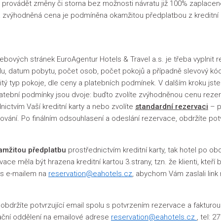
 provádět změny či storna bez možnosti návratu již 100% zaplacen
výhodněná cena je podmíněna okamžitou předplatbou z kreditní kart
bových stránek EuroAgentur Hotels & Travel a.s. je třeba vyplnit 
elu, datum pobytu, počet osob, počet pokojů a případně slevový k
tý typ pokoje, dle ceny a platebních podmínek. V dalším kroku jste
. Platební podmínky jsou dvoje: buďto zvolíte zvýhodněnou cenu rez
ctvím Vaší kreditní karty a nebo zvolíte
standardní rezervaci
– pl
ování. Po finálním odsouhlasení a odeslání rezervace, obdržíte po
amžitou předplatbu
prostřednictvím kreditní karty, tak hotel po o
ace měla být hrazena kreditní kartou 3.strany, tzn. že klienti, kteř
nás e-mailem na
reservation@eahotels.cz
, abychom Vám zaslali lin
držíte potvrzující email spolu s potvrzením rezervace a fakturou.
vační oddělení na emailové adrese
reservation@eahotels.cz
, tel: 