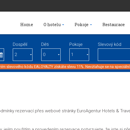
Home
O hotelu
Pokoje
Restaurace
Dospělí
Děti
Pokoje
Slevový kód
ím slevového kódu EALOYALTY získáte slevu 11%. Nevztahuje se na speciální
ínky rezervací přes webové stránky EuroAgentur Hotels & Travel 
 jejím použitím a provedením rezervace potvrzujete, že jste si pře