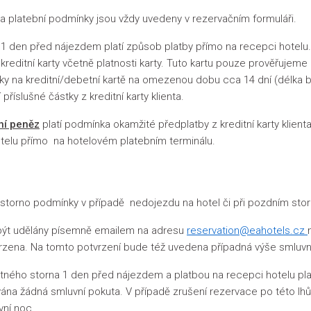
a platební podmínky jsou vždy uvedeny v rezervačním formuláři.
1 den před nájezdem platí způsob platby přímo na recepci hotelu
 kreditní karty včetně platnosti karty. Tuto kartu pouze prověřujeme
tky na kreditní/debetní kartě na omezenou dobu cca 14 dní (délka
příslušné částky z kreditní karty klienta.
ní peněz
platí podmínka okamžité předplatby z kreditní karty klienta.
elu přímo na hotelovém platebním terminálu.
torno podmínky v případě nedojezdu na hotel či při pozdním stor
ýt udělány písemně emailem na adresu
reservation@eahotels.cz
na. Na tomto potvrzení bude též uvedena případná výše smluvní 
ného storna 1 den před nájezdem a platbou na recepci hotelu platí
na žádná smluvní pokuta. V případě zrušení rezervace po této lh
vní noc.