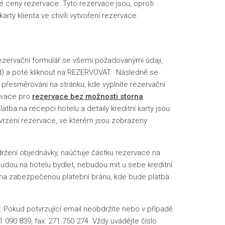
é ceny rezervace. Tyto rezervace jsou, oproti
y klienta ve chvíli vytvoření rezervace.
rezervační formulář se všemi požadovanými údaji,
ód) a poté kliknout na REZERVOVAT. Následně se
 přesměrováni na stránku, kde vyplníte rezervační
ervace pro
rezervace bez možnosti storna
atba na recepci hotelu a detaily kreditní karty jsou
tvrzení rezervace, ve kterém jsou zobrazeny
bdržení objednávky, naúčtuje částku rezervace na
í budou na hotelu bydlet, nebudou mít u sebe kreditní
k na zabezpečenou platební bránu, kde bude platba
 Pokud potvrzující email neobdržíte nebo v případě
271 090 839, fax: 271 750 274. Vždy uvádějte číslo