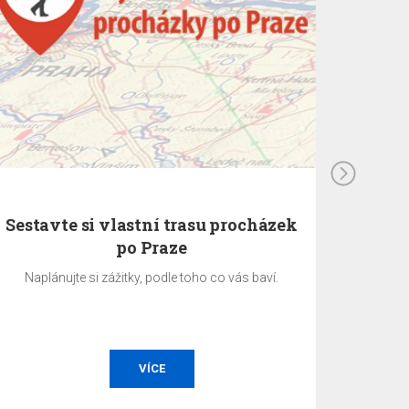
Sestavte si vlastní trasu procházek
po Praze
Naplánujte si zážitky, podle toho co vás baví.
EA 
společ
VÍCE