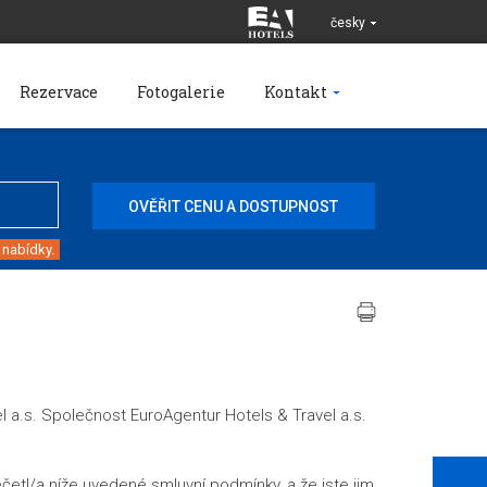
česky
Rezervace
Fotogalerie
Kontakt
 nabídky.
a.s. Společnost EuroAgentur Hotels & Travel a.s.
četl/a níže uvedené smluvní podmínky, a že jste jim