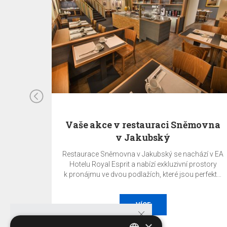
radě
Vaše akce v restauraci Sněmovna
v Jakubský
 téměř
Restaurace Sněmovna v Jakubský se nachází v EA
adem)
Hotelu Royal Esprit a nabízí exkluzivní prostory
etoucí
k pronájmu ve dvou podlažích, které jsou perfektní
můžete
pro všechny typy událostí.
ať již je
entace,
VÍCE
 výstava
×