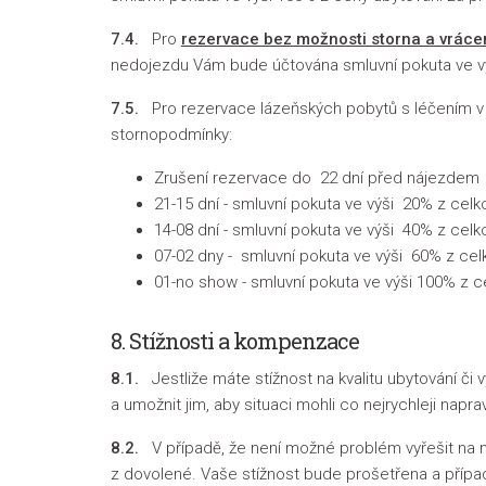
7.4.
Pro
rezervace bez možnosti storna a vráce
nedojezdu Vám bude účtována smluvní pokuta ve v
7.5.
Pro rezervace lázeňských pobytů s léčením v K
stornopodmínky:
Zrušení rezervace do 22 dní před nájezdem 
21-15 dní - smluvní pokuta ve výši 20% z cel
14-08 dní - smluvní pokuta ve výši 40% z cel
07-02 dny - smluvní pokuta ve výši 60% z ce
01-no show - smluvní pokuta ve výši 100% z 
8. Stížnosti a kompenzace
8.1.
Jestliže máte stížnost na kvalitu ubytování či
a umožnit jim, aby situaci mohli co nejrychleji naprav
8.2.
V případě, že není možné problém vyřešit na m
z dovolené. Vaše stížnost bude prošetřena a přípa