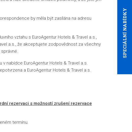
SPECIÁLNÍ NABÍDKY
korespondence by měla být zasílána na adresu
ního vztahu s EuroAgentur Hotels & Travel a.s.,
ravel a.s., že akceptujete zodpovědnost za všechny
a správné.
 v nabídce EuroAgentur Hotels & Travel a.s.
epotvrzena a EuroAgentur Hotels & Travel a.s.
rdní rezervaci s možností zrušení rezervace
oleném termínu.