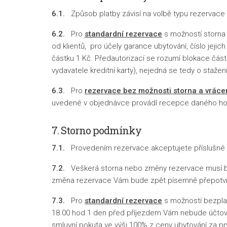
6.1.
Způsob platby závisí na volbě typu rezervace 
6.2.
Pro
standardní rezervace
s možností storna 
od klientů, pro účely garance ubytování, číslo jejich
částku 1 Kč. Předautorizací se rozumí blokace čás
vydavatele kreditní karty), nejedná se tedy o stažení 
6.3.
Pro
rezervace bez možnosti storna a vráce
uvedené v objednávce provádí recepce daného hot
7. Storno podmínky
7.1.
Provedením rezervace akceptujete příslušné s
7.2.
Veškerá storna nebo změny rezervace musí b
změna rezervace Vám bude zpět písemně přepotvrze
7.3.
Pro
standardní rezervace
s možností bezplat
18.00 hod 1 den před příjezdem Vám nebude účtová
smluvní pokuta ve výši 100% z ceny ubytování za pr