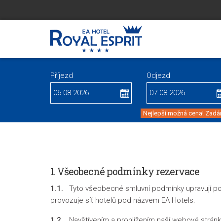
Příjezd
Odjezd
Nejlepší možná cena! Zadán
1. Všeobecné podmínky rezervace
1.1.
Tyto všeobecné smluvní podmínky upravují podm
provozuje síť hotelů pod názvem EA Hotels.
1.2.
Navštívením a prohlížením naší webové stránky,