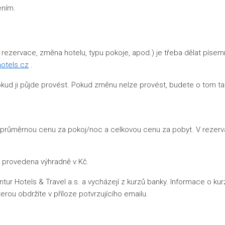
ením.
zervace, změna hotelu, typu pokoje, apod.) je třeba dělat písemn
otels.cz
.
 ji půjde provést. Pokud změnu nelze provést, budete o tom tak
ůměrnou cenu za pokoj/noc a celkovou cenu za pobyt. V rezervač
t provedena výhradně v Kč.
Hotels & Travel a.s. a vycházejí z kurzů banky. Informace o kurzu
terou obdržíte v příloze potvrzujícího emailu.