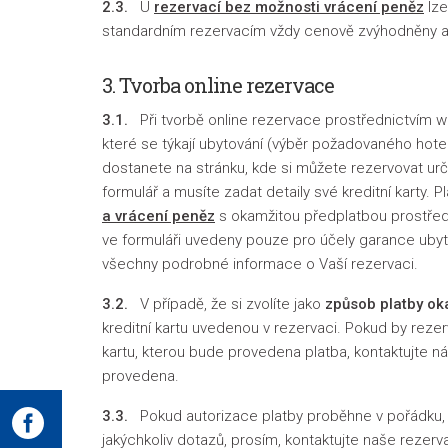
2.3.
U
rezervací bez možnosti vrácení peněz
lze
standardním rezervacím vždy cenově zvýhodněny a z
3. Tvorba online rezervace
3.1.
Při tvorbě online rezervace prostřednictvím we
které se týkají ubytování (výběr požadovaného hot
dostanete na stránku, kde si můžete rezervovat urči
formulář a musíte zadat detaily své kreditní karty
a vrácení peněz
s okamžitou předplatbou prostředni
ve formuláři uvedeny pouze pro účely garance ubyt
všechny podrobné informace o Vaší rezervaci.
3.2.
V případě, že si zvolíte jako
způsob platby ok
kreditní kartu uvedenou v rezervaci. Pokud by rezerv
kartu, kterou bude provedena platba, kontaktujte 
provedena.
3.3.
Pokud autorizace platby proběhne v pořádku, ob
jakýchkoliv dotazů, prosím, kontaktujte naše rezer