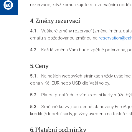
rezervace, když komunikujete s rezervačním odděl
4.
Změny rezervací
4.1.
Veškeré změny rezervací (změna jména, data re
emailu s požadovanou změnou na
reservation@eah
4.2.
Každá změna Vám bude zpětně potvrzena, pokud
5. Ceny
5.1.
Na našich webových stránkách vždy uvádíme pr
cena v Kč, EUR nebo USD dle Vaší volby.
5.2.
Platba prostřednictvím kreditní karty může bý
5.3.
Směnné kurzy jsou denně stanoveny EuroAgentur 
kreditní/debetní karty, je vždy uvedena na faktuře, k
6. Platební podmínky