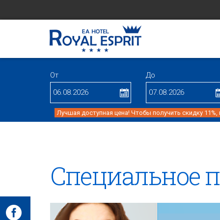
От
До
Лучшая доступная цена! Чтобы получить скидку 11%,
Cпециaльное 