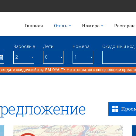
Главная
Отель
Номера
Ресторан
Взрослые
Дети
Номерa
Скидочный код
 введите скидочный код EALOYALTY. Не относится к специальным предл
предложение
Просм