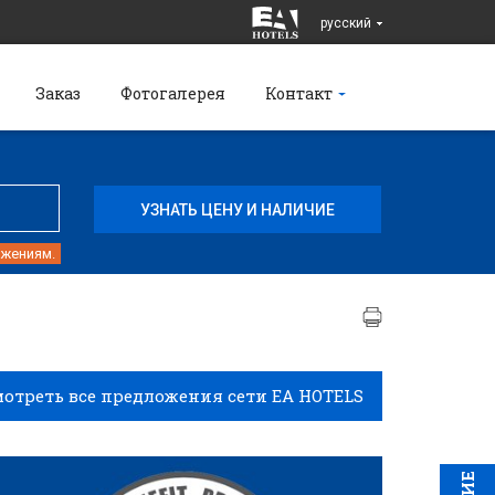
pусский
Заказ
Фотогалерея
Контакт
ожениям.
отреть все предложения сети EA HOTELS