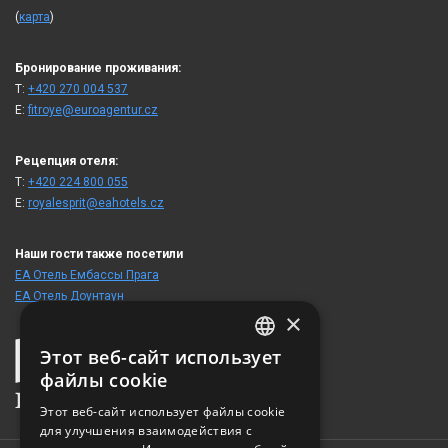
(
карта
)
Бронирование проживания:
T:
+420 270 004 537
E:
fitroye@euroagentur.cz
Рецепция отеля:
T:
+420 224 800 055
E:
royalesprit@eahotels.cz
Наши гости также посетили
ЕА Отель Ембассы Прага
ЕА Отель Доунтаун
×
Этот веб-сайт использует
CZECH
файлы cookie
ENGLISH
Этот веб-сайт использует файлы cookie
для улучшения взаимодействия с
GERMAN