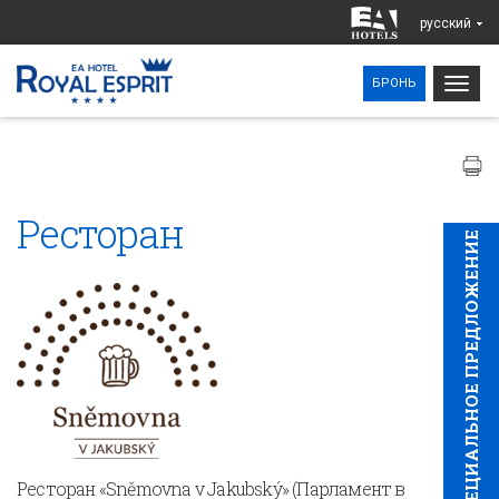
pусский
Togg
БРОНЬ
navig
Ресторан
CПЕЦИAЛЬНОЕ ПРЕДЛОЖЕНИЕ
Ресторан «Sněmovna v Jakubský» (Парламент в