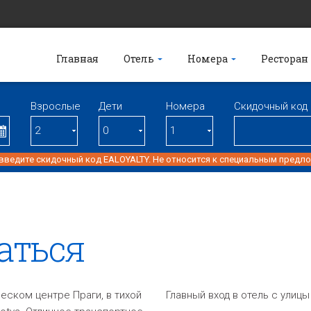
Главная
Отель
Номера
Ресторан
Взрослые
Дети
Номерa
Скидочный код
 введите скидочный код EALOYALTY. Не относится к специальным предл
аться
ском центре Праги, в тихой
Главный вход в отель с улицы