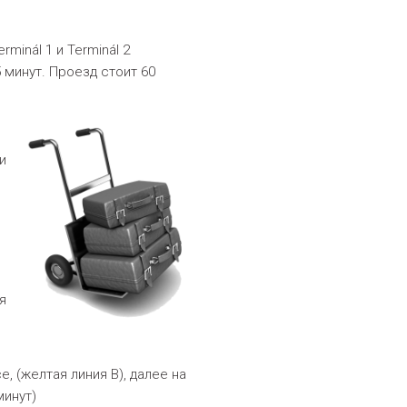
rminál 1 и Terminál 2
5 минут. Проезд стоит 60
и
я
, (желтая линия B), далее на
минут)