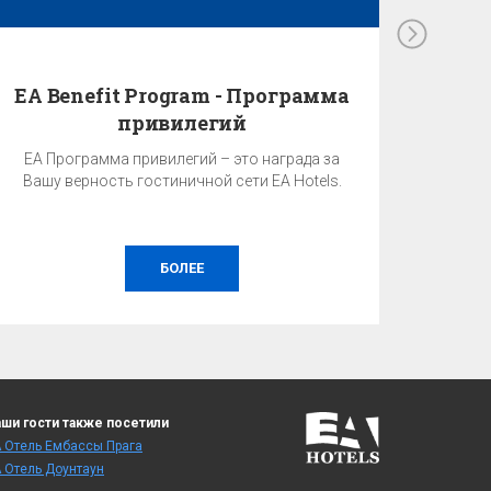
EA Benefit Program - Программа
привилегий
EA Программа привилегий – это награда за
Вашу верность гостиничной сети EA Hotels.
БОЛЕЕ
ши гости также посетили
 Отель Ембассы Прага
 Отель Доунтаун