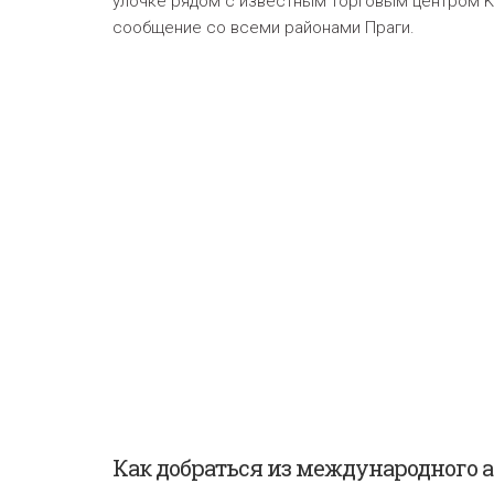
улочке рядом с известным торговым центром K
сообщение со всеми районами Праги.
Как добраться из международного 