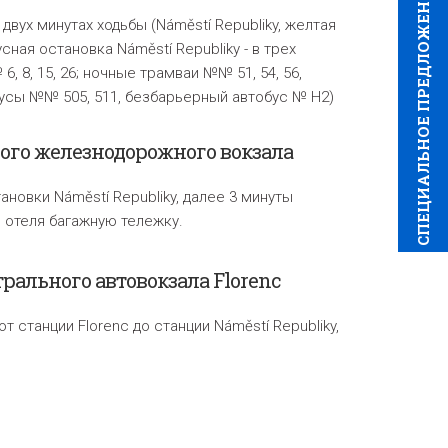
CПЕЦИAЛЬНОЕ ПРЕДЛОЖЕНИЕ
двух минутах ходьбы (Náměstí Republiky, желтая
усная остановка Náměstí Republiky - в трех
, 8, 15, 26; ночные трамваи №№ 51, 54, 56,
бусы №№ 505, 511, безбарьерный автобус № H2)
ного железнодорожного вокзала
ановки Náměstí Republiky, далее 3 минуты
 отеля багажную тележку.
трального автовокзала
Florenc
от станции Florenc до станции Náměstí Republiky,