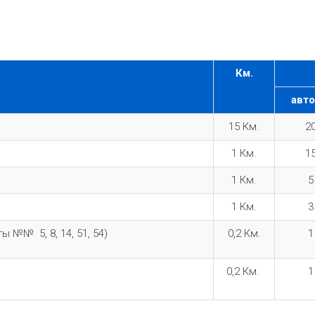
Км.
авт
15
Км.
2
1
Км.
1
1
Км.
1
Км.
уты №№
5, 8, 14, 51, 54)
0,2
Км.
0,2
Км.