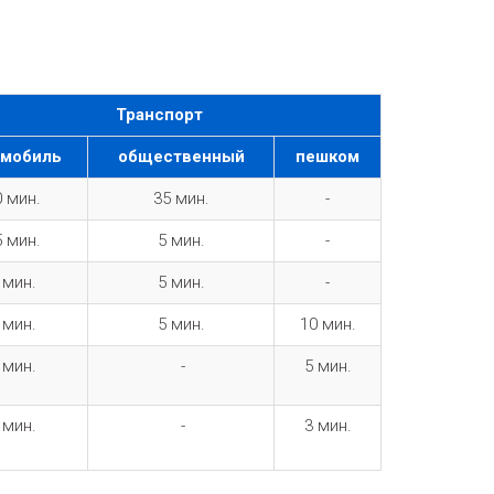
Транспорт
омобиль
общественный
пешком
0
мин.
35
мин.
-
5
мин.
5
мин.
-
5
мин.
5
мин.
-
3
мин.
5
мин.
10
мин.
1
мин.
-
5
мин.
1
мин.
-
3
мин.