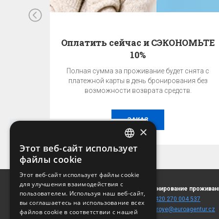
Оплатить сейчас и СЭКОНОМЬТЕ
10%
Полная сумма за проживание будет снята с
платежной карты в день бронирования без
возможности возврата средств.
ЗАКАЗ
×
Этот веб-сайт использует
CZECH
файлы cookie
ГАРАНТИЯ ЛУЧШЕЙ ЦЕНЫ!
ENGLISH
Этот веб-сайт использует файлы cookie
Лучшую цену можно получить только при
для улучшения взаимодействия с
GERMAN
Jakubská 5
Бронирование проживан
бронировании на этом сайте!
пользователем. Используя наш веб-сайт,
110 00 Praha 1
T:
+420 270 004 537
RUSSIAN
вы соглашаетесь на использование всех
(
карта
)
E:
fitroye@euroagentur.cz
файлов cookie в соответствии с нашей
УЗНАТЬ ЦЕНУ И НАЛИЧИЕ