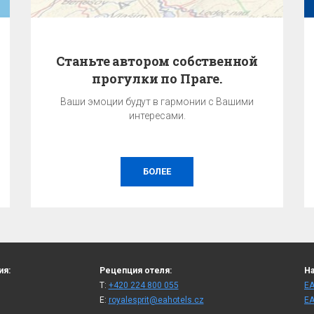
Станьте автором собственной
прогулки по Праге.
Ваши эмоции будут в гармонии с Вашими
интересами.
БОЛЕЕ
ия:
Рецепция отеля:
На
T:
+420 224 800 055
ЕА
E:
royalesprit@eahotels.cz
ЕА