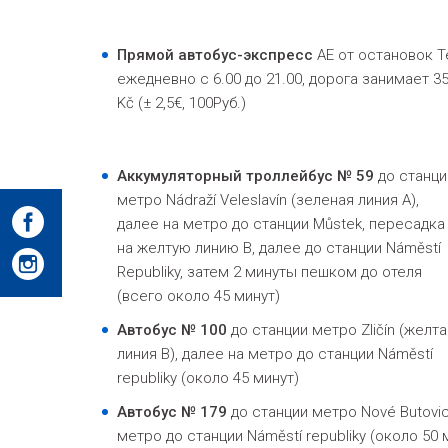
Прямой автобус-экспресс
AE от остановок Te
ежедневно с 6.00 до 21.00, дорога занимает 3
Kč (± 2,5€, 100Pуб.)
Аккумуляторный троллейбус № 59
до станци
метро
Nádraží Veleslavín
(зеленая линия А),
далее на метро до станции Můstek, пересадка
на желтую линию B, далее до станции Náměstí
Republiky, затем 2 минуты пешком до отеля
(всего около 45 минут)
Автобус № 100
до станции метро Zličín (желта
линия B), далее на метро до станции Náměstí
republiky (около 45 минут)
Автобус № 179
до станции метро Nové Butovice
метро до станции Náměstí republiky (около 50 