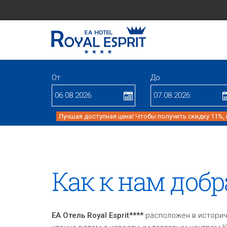
От
До
Лучшая доступная цена! Чтобы получить скидку 11%,
Как к нам добр
EA Отель Royal Esprit****
расположен в историче